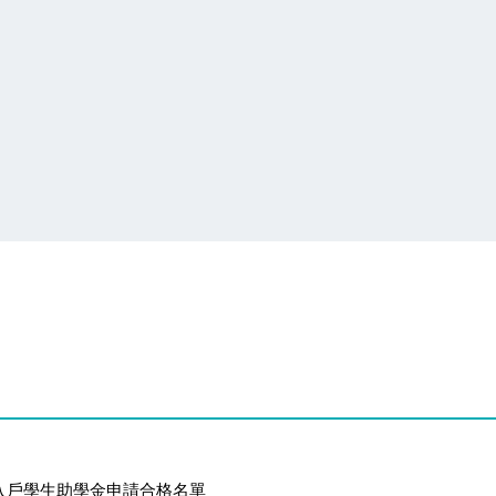
智慧財產權宣導
收入戶學生助學金申請合格名單