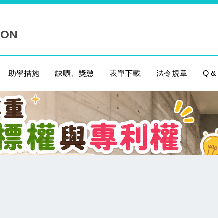
ION
助學措施
缺曠、獎懲
表單下載
法令規章
Q &