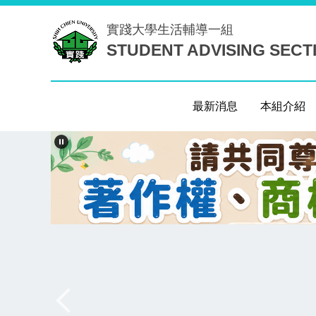
跳
實踐大學
生活輔導一組
到
STUDENT ADVISING SECT
主
要
內
容
最新消息
本組介紹
區