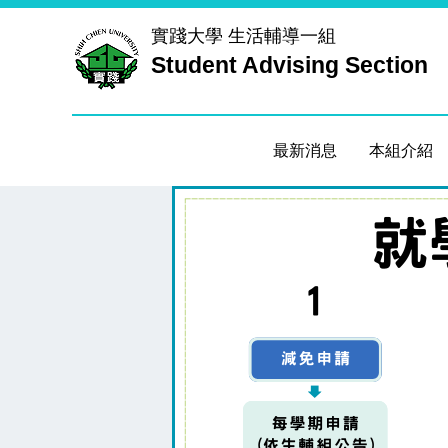
跳
實踐大學
生活輔導一組
到
Student Advising Section
主
要
內
容
最新消息
本組介紹
區