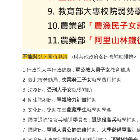
不能
與以下同時申請
x與其他政府各部會補助排擠×
1.行政院人事行政總處 :
軍公教人員子女
教育補助
2. 臺北市勞動局 :
失業勞工子女
就學費用補助
3. 法務部
: 受刑人子女
就學補助
4. 衛生福利部 :
單親培力計畫
補助
5. 文化部 : 獎助在臺
蒙藏學生
就學助學金
6. 國軍退除役官兵輔導委員會 :
退除役官兵
就學補助
7. 國防部 :
軍職人員公餘進修
補助、
大學儲備軍官
訓練
8. 教育部大專校院弱勢學生助學計畫之
「弱勢助學金