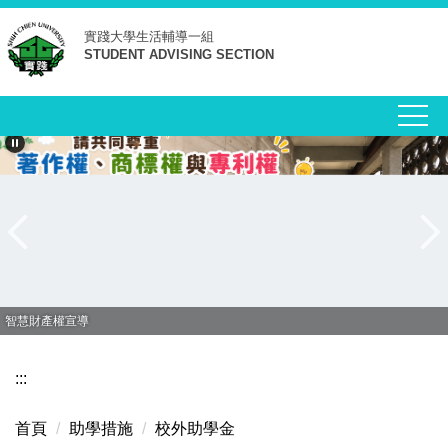
跳
實踐大學
生活輔導一組
到
STUDENT ADVISING SECTION
主
要
內
容
區
智慧財產權宣導
:::
首頁
助學措施
校外助學金