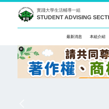
跳
實踐大學
生活輔導一組
到
STUDENT ADVISING SECT
主
要
內
容
最新消息
本組介紹
區