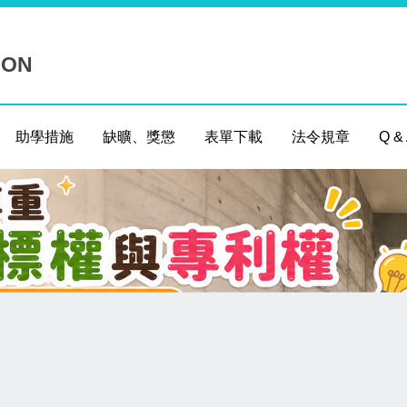
ION
助學措施
缺曠、獎懲
表單下載
法令規章
Q &