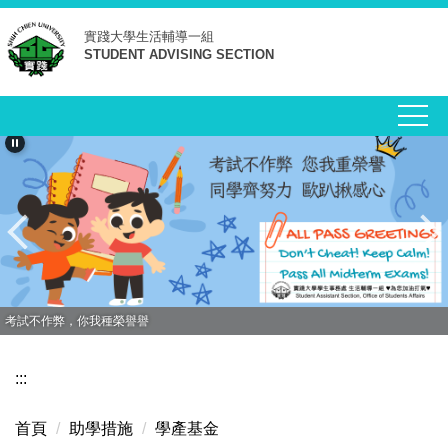
跳
實踐大學
生活輔導一組
到
STUDENT ADVISING SECTION
主
要
內
容
區
考試不作弊，你我種榮譽譽
:::
首頁
助學措施
學產基金