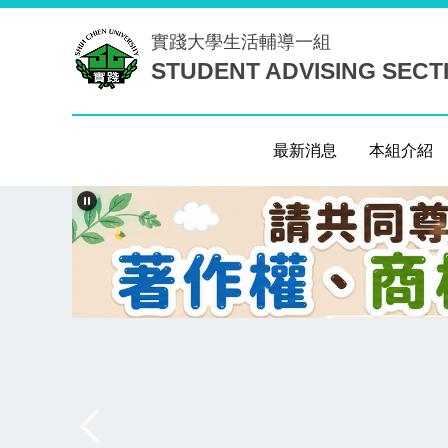
跳
實踐大學
生活輔導一組
到
STUDENT ADVISING SECT
主
要
內
容
最新消息
本組介紹
區