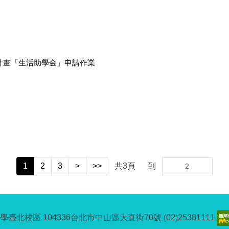
學計畫「生活助學金」申請作業
1
2
3
>
>>
共
3
頁
到
臺北校區 104336台北市中山區大直街70號 (02)25381111