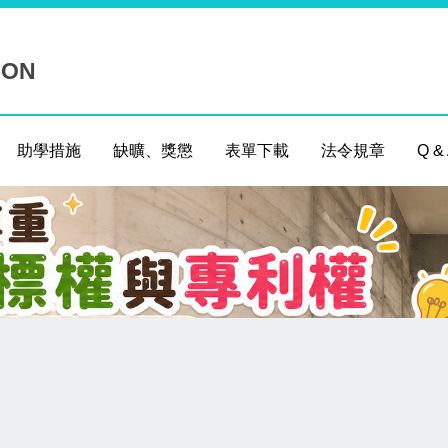
ION
助學措施
缺曠、獎懲
表單下載
法令規章
Q &