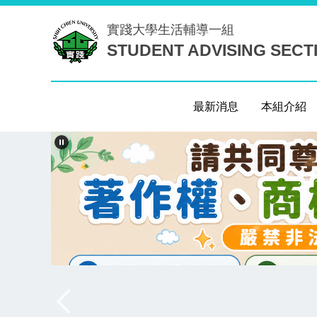
跳
實踐大學
生活輔導一組
到
STUDENT ADVISING SECT
主
要
內
容
最新消息
本組介紹
區