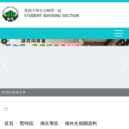
跳
實踐大學
生活輔導一組
到
STUDENT ADVISING SECTION
主
要
內
容
區
智慧財產權宣導
:::
首頁
暫時區
僑生專區
僑外生相關資料