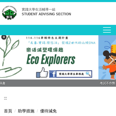
跳
實踐大學
生活輔導一組
到
STUDENT ADVISING SECTION
主
要
內
容
區
考試不作弊，你我種榮譽譽
:::
首頁
助學措施
優待減免