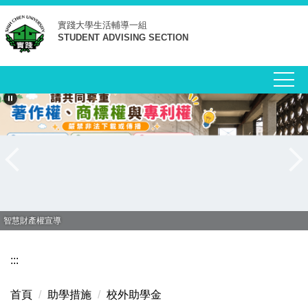
跳
實踐大學
生活輔導一組
到
STUDENT ADVISING SECTION
主
要
內
容
區
智慧財產權宣導
:::
首頁
助學措施
校外助學金