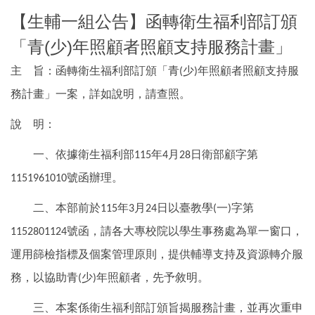
【生輔一組公告】函轉衛生福利部訂頒
「青(少)年照顧者照顧支持服務計畫」
主
旨：函轉衛生福利部訂頒「青
少
年照顧者照顧支持服
(
)
務計畫」一案，詳如說明，請查照。
說
明：
一、依據衛生福利部
年
月
日衛部顧字第
115
4
28
號函辦理。
1151961010
二、本部前於
年
月
日以臺教學
一
字第
115
3
24
(
)
號函，請各大專校院以學生事務處為單一窗口，
1152801124
運用篩檢指標及個案管理原則，提供輔導支持及資源轉介服
務，以協助青
少
年照顧者，先予敘明。
(
)
三、本案係衛生福利部訂頒旨揭服務計畫，並再次重申