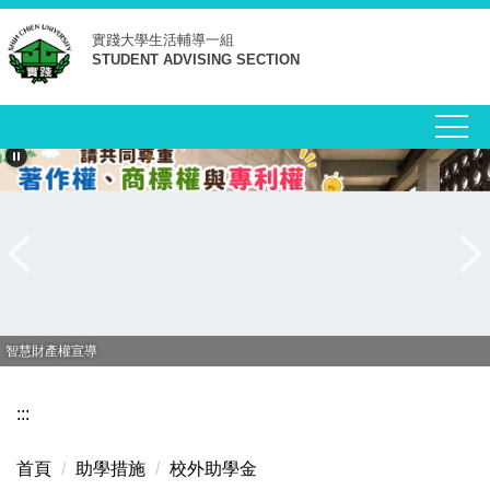
跳
實踐大學
生活輔導一組
到
STUDENT ADVISING SECTION
主
要
內
容
區
智慧財產權宣導
:::
首頁
助學措施
校外助學金