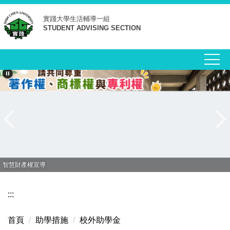
跳
實踐大學
生活輔導一組
到
STUDENT ADVISING SECTION
主
要
內
容
區
智慧財產權宣導
:::
首頁
助學措施
校外助學金