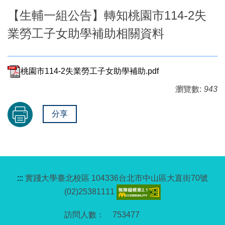
【生輔一組公告】轉知桃園市114-2失
業勞工子女助學補助相關資料
桃園市114-2失業勞工子女助學補助.pdf
瀏覽數:
943
分享
:::
實踐大學臺北校區 104336台北市中山區大直街70號
(02)25381111
7
5
3
4
7
7