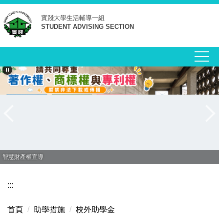
跳
實踐大學
生活輔導一組
到
STUDENT ADVISING SECTION
主
要
內
容
區
智慧財產權宣導
:::
首頁
助學措施
校外助學金